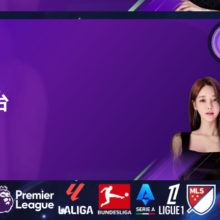
公司新闻
行业新闻
1xbet（中国）常识
版登录入口1xbet（中国）荣获《智能制造
发布时间：2020/01/13 10:33:08 阅读量：5310 次
召开《智能制造能力成熟度模型》、《智能制造能力成熟度评估方法》两
心要素的深入剖析
，归纳为
“智能
制造”
个维度来解释智能制造的核心组
+
2
核心能力要素，是系统性、专业性、全方位评估认证。
技术和资源四个能力要素和应开展的能力管理活动。