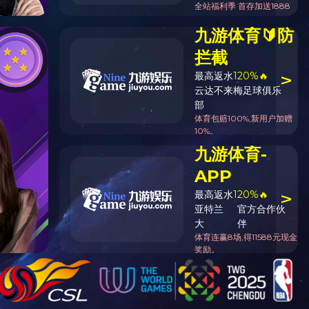
当前位置：
首页
>
新闻中心
>
公司新闻
能力成熟度模型》证书
项国家标准专家审查会。
成，进一步分解形成设计、生产、物流、销售、服务、资源