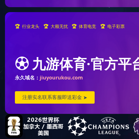
公司新闻
恭喜1xbet网页
2019
年
月
日，中国电子技术标准化研究院在北京
1
22
智能制造能力成熟度模型，是对智能制造内涵和核
要素、互联互通、系统集成、信息融合、新兴业态
大类
10
一、模型框架：
智能制造能力成熟度模型框架给出了制造、人员、
人员包括组织战略、人员技能
2
个能力域。
资源包括装备、网络
2
个能力域。