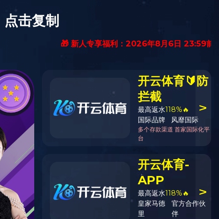
400-678-2778
t网页
联系1xbet网页
123@sunkeycn.com
入口
版登录入口