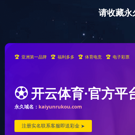
网站首页
1x
热搜产品：
药用防潮铝箔袋
食品级铝塑复合1xbet（中国）