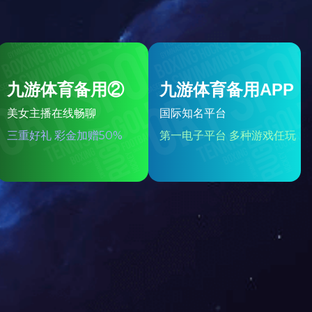
精密仪器的1xbet（中国）需求，因此在很多特殊