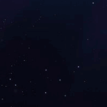
相关文档
· 八边封1xbet（中国）袋有什么吸引力？
网站首页
1xbe