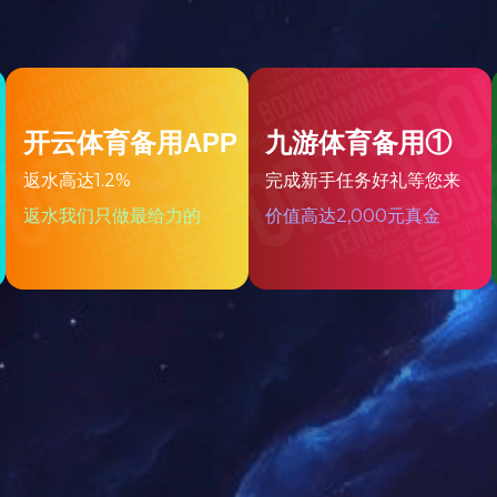
防电磁干扰功能和防潮功能，所拥有的三大功能可以符合很多的