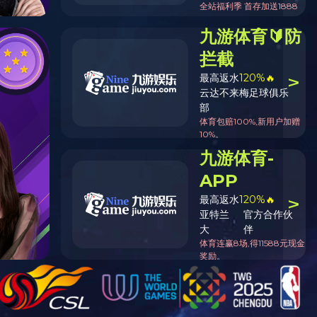
当前位置：
首页
>
新闻中心
>
公司新闻
国）袋的优势
行业的必备，那么，这种1xbet（中国）究竟具有什