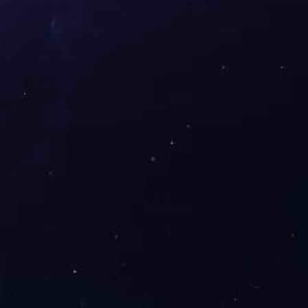
合能力非常的强，通常情况下它都会采用四层结构，这
产品的功能。
还可以印刷上企业的商标，这样就可以更加的满足企业的
）产品也非常多，比如说它可以用于光驱1xbet（中
1xbet（中国）生产厂家
的常见产品。
抽真空铝箔袋在的使用范围有哪些?