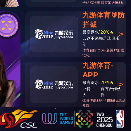
当前位置：
首页
>
新闻中心
>
公司新闻
过程中的品质与安全。
中精华液等活性成分的氧化、变质，以及因水分蒸发导致的
xbet（中国）袋既实用又美观。
场推广提供了有力支持。