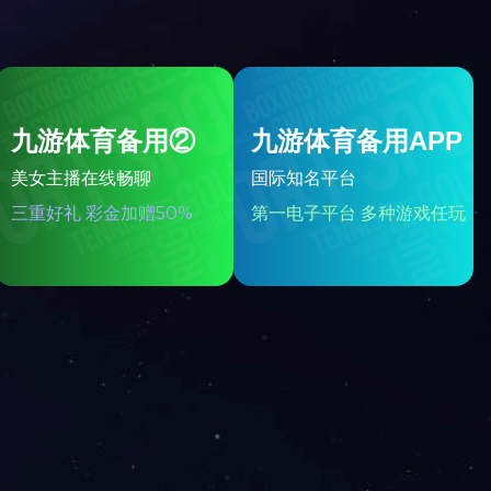
简述粉剂外1xbet（中国）膜的性能优势
 液体1xbet（中国）订购时需要注意什么？
 面膜铝箔袋加工常见问题及解决方案