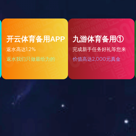
印刷：12个颜色以内 油
出口的话是否可以提供出口
如何.是否有召回制度. 
定要关注在使用过程中供
售前咨询
销售
热线电话
产品详情