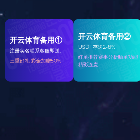
公司新闻
+MORE
· 工业品1xbet（中国）膜的核心功能解析