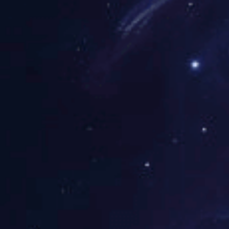
相关产品推荐
+MORE
透明1xbet（中国）袋|透明塑料袋
查看详情+