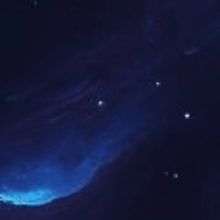
三边复合袋
查看详情+
干湿分离1xbet（中国）袋/双腔袋