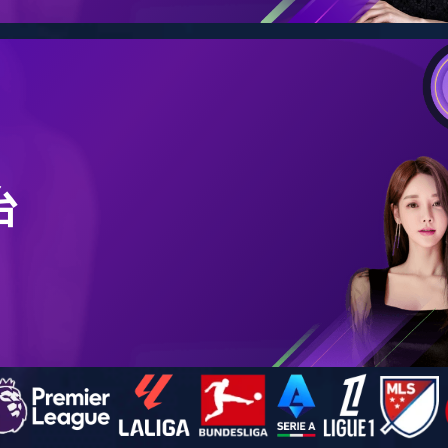
铝箔袋
真空袋
行业1xbet（中国）
1x
军工铝箔袋
电子铝箔袋
面膜铝箔袋
医疗铝箔
原料药铝箔袋
维生素铝箔袋
中间体铝箔袋
耐
四层铝箔袋
材质： （可根据客户需求
厚度：（可根据客户需求