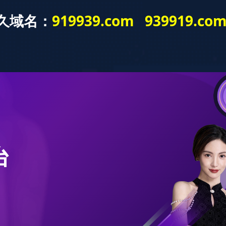
bet（中国）
客户案例
客户服务
新闻中心
关于1xbe
版登录
膜