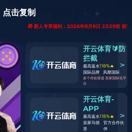
400-678-2778
t网页
联系1xbet网页
123@sunkeycn.com
入口
版登录入口